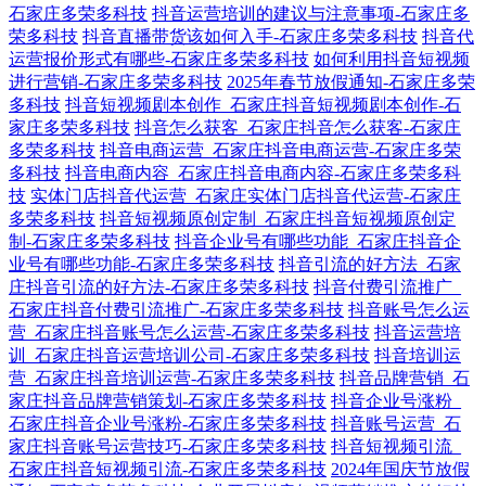
石家庄多荣多科技
抖音运营培训的建议与注意事项-石家庄多
荣多科技
抖音直播带货该如何入手-石家庄多荣多科技
抖音代
运营报价形式有哪些-石家庄多荣多科技
如何利用抖音短视频
进行营销-石家庄多荣多科技
2025年春节放假通知-石家庄多荣
多科技
抖音短视频剧本创作_石家庄抖音短视频剧本创作-石
家庄多荣多科技
抖音怎么获客_石家庄抖音怎么获客-石家庄
多荣多科技
抖音电商运营_石家庄抖音电商运营-石家庄多荣
多科技
抖音电商内容_石家庄抖音电商内容-石家庄多荣多科
技
实体门店抖音代运营_石家庄实体门店抖音代运营-石家庄
多荣多科技
抖音短视频原创定制_石家庄抖音短视频原创定
制-石家庄多荣多科技
抖音企业号有哪些功能_石家庄抖音企
业号有哪些功能-石家庄多荣多科技
抖音引流的好方法_石家
庄抖音引流的好方法-石家庄多荣多科技
抖音付费引流推广_
石家庄抖音付费引流推广-石家庄多荣多科技
抖音账号怎么运
营_石家庄抖音账号怎么运营-石家庄多荣多科技
抖音运营培
训_石家庄抖音运营培训公司-石家庄多荣多科技
抖音培训运
营_石家庄抖音培训运营-石家庄多荣多科技
抖音品牌营销_石
家庄抖音品牌营销策划-石家庄多荣多科技
抖音企业号涨粉_
石家庄抖音企业号涨粉-石家庄多荣多科技
抖音账号运营_石
家庄抖音账号运营技巧-石家庄多荣多科技
抖音短视频引流_
石家庄抖音短视频引流-石家庄多荣多科技
2024年国庆节放假