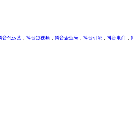
抖音代运营
，
抖音短视频
，
抖音企业号
，
抖音引流
，
抖音电商
，