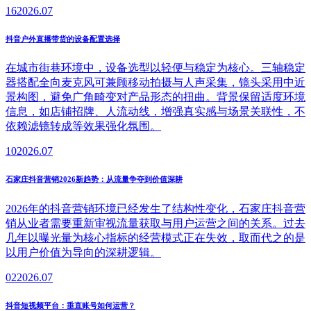
16
2026.07
抖音户外直播带货的设备配置选择
在城市街巷环境中，设备选型以轻便与稳定为核心。三轴稳定
器搭配全向麦克风可兼顾移动拍摄与人声采集，镜头采用中近
景构图，避免广角畸变对产品形态的扭曲。背景保留适度环境
信息，如店铺招牌、人流动线，增强真实感与场景关联性，不
依赖滤镜转成等效果强化氛围。
10
2026.07
石家庄抖音营销2026新趋势：从流量争夺到价值深耕
2026年的抖音营销环境已经发生了结构性变化，石家庄抖音营
销从业者需要重新审视流量获取与用户运营之间的关系。过去
几年以曝光量为核心指标的经营模式正在失效，取而代之的是
以用户价值为导向的深耕逻辑。
02
2026.07
抖音短视频平台：垂直账号如何运营？