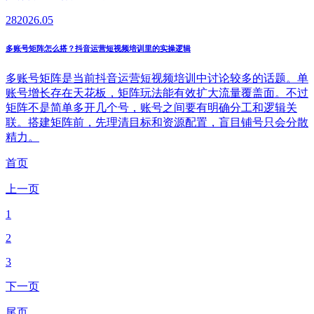
28
2026.05
多账号矩阵怎么搭？抖音运营短视频培训里的实操逻辑
多账号矩阵是当前抖音运营短视频培训中讨论较多的话题。单
账号增长存在天花板，矩阵玩法能有效扩大流量覆盖面。不过
矩阵不是简单多开几个号，账号之间要有明确分工和逻辑关
联。搭建矩阵前，先理清目标和资源配置，盲目铺号只会分散
精力。
首页
上一页
1
2
3
下一页
尾页