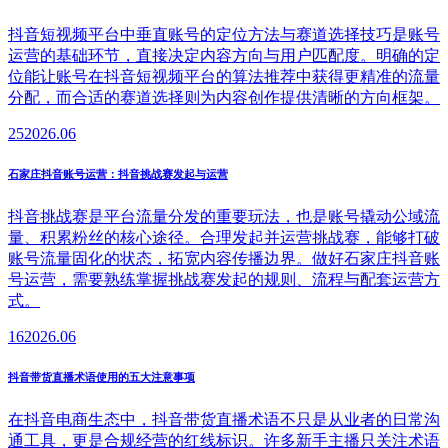
抖音短视频平台中垂直账号的定位方法与赛道选择技巧是账号
运营的基础环节，直接决定内容方向与用户匹配度。明确的定
位能让账号在抖音短视频平台的算法推荐中获得更精准的流量
分配，而合适的赛道选择则为内容创作提供清晰的方向框架。
25
2026.06
石家庄抖音账号运营：抖音挑战赛发起与运营
抖音挑战赛是平台流量分发的重要玩法，也是账号撬动公域流
量、积累粉丝的核心途径。合理发起并运营挑战赛，能够打破
账号流量固化的状态，拓宽内容传播边界。做好石家庄抖音账
号运营，需要熟练掌握挑战赛发起的规则、流程与配套运营方
式。
16
2026.06
抖音带货直播术语使用的五大注意事项
在抖音电商生态中，抖音带货直播术语不只是从业者的日常沟
通工具，更是合规经营的红线标识。许多新手主播只关注术语