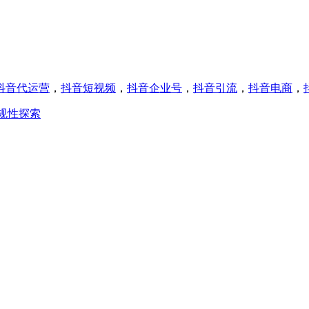
抖音代运营
，
抖音短视频
，
抖音企业号
，
抖音引流
，
抖音电商
，
规性探索