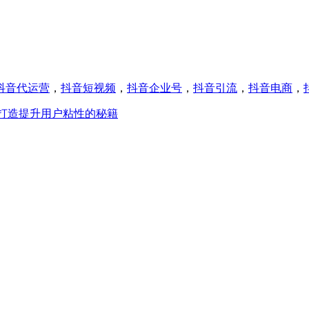
抖音代运营
，
抖音短视频
，
抖音企业号
，
抖音引流
，
抖音电商
，
打造提升用户粘性的秘籍