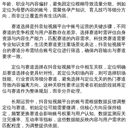
年龄、职业与内容偏好，避免因定位模糊导致流量分散。例如
定位为母婴内容的账号，需聚焦孕产知识、育儿技巧等细分方
向，而非泛泛覆盖所有生活内容。
赛道选择是抖音短视频平台中账号运营的关键步骤，不同
赛道的竞争程度与用户基数存在差异。选择赛道时需评估自身
资源与内容生产能力，匹配赛道的内容需求。科技类赛道需要
专业知识支撑，生活类赛道更注重场景化表达，抖音短视频平
台的赛道分布需结合账号定位进行筛选，确保内容输出与赛道
要求一致。
定位与赛道选择在抖音短视频平台中相互关联，定位明确
后赛道选择会更具针对性。若定位为职场内容，则可选择职场
技能、行业资讯等细分赛道，避免选择与定位无关的热门赛道
导致内容偏离方向。这种关联性要求运营者在初始阶段就将定
位与赛道作为整体规划，而非分开处理。
长期运营中，抖音短视频平台的账号需根据数据反馈调整
定位与赛道。初始定位可能需要微调，但核心方向应保持稳
定，频繁更换赛道会影响账号权重与用户认知。数据监测应关
注完播率、互动率等指标，这些数据能反映内容与用户需求的
匹配程度，为调整提供依据。