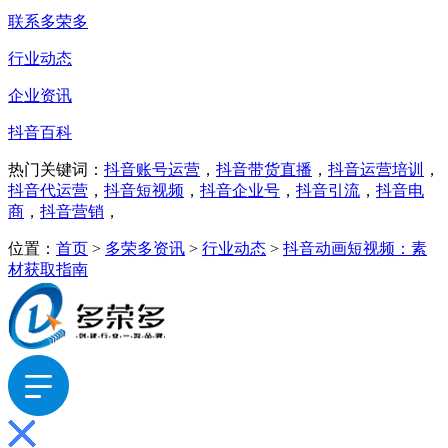
联系多荣多
行业动态
企业资讯
抖音百科
热门关键词：
抖音账号运营
，
抖音带货直播
，
抖音运营培训
，
抖音代运营
，
抖音短视频
，
抖音企业号
，
抖音引流
，
抖音电
商
，
抖音营销
，
位置：
首页
>
多荣多资讯
>
行业动态
>
抖音动画短视频：素
材获取指南