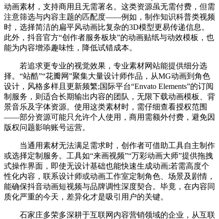
动画素材，支持商用且无需署名。这类资源虽无需付费，但需
注意筛选与内容主题的匹配度——例如，制作知识科普类视频
时，选择简洁的扁平风动画比复杂的3D模型更易传递信息。
此外，抖音官方“创作者服务板块”的动画贴纸与动效模板，也
能为内容增添趣味性，降低试错成本。
若追求更专业的视觉效果，专业素材网站能提供细分选
择。“站酷”“花瓣网”聚集大量设计师作品，从MG动画到角色
设计，风格多样且更新频繁;国际平台“Envato Elements”的订阅
制服务，则适合长期输出内容的团队，无限下载动画模板、背
景音乐及字体资源。使用这类素材时，需仔细查看授权范围
——部分资源可能只允许个人使用，商用需额外付费，避免因
版权问题影响账号运营。
当通用素材无法满足需求时，创作者可借助工具自主制作
或选择定制服务。工具如“来画视频”“万彩动画大师”提供拖拽
式操作界面，即使无设计基础也能快速生成动画;若需高度个
性化内容，联系设计师或动画工作室定制角色、场景及剧情，
能确保抖音动画短视频与品牌调性深度契合。毕竟，在内容同
质化严重的今天，差异化才是吸引用户的关键。
石家庄多荣多深耕于互联网内容营销领域的企业，从互联