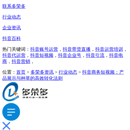
联系多荣多
行业动态
企业资讯
抖音百科
热门关键词：
抖音账号运营
，
抖音带货直播
，
抖音运营培训
，
抖音代运营
，
抖音短视频
，
抖音企业号
，
抖音引流
，
抖音电
商
，
抖音营销
，
位置：
首页
>
多荣多资讯
>
行业动态
>
抖音商务短视频：产
品展示与种草的高效转化法则