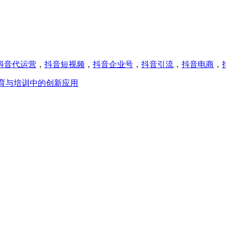
抖音代运营
，
抖音短视频
，
抖音企业号
，
抖音引流
，
抖音电商
，
育与培训中的创新应用