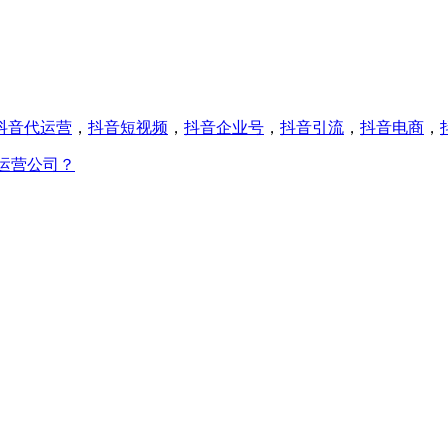
抖音代运营
，
抖音短视频
，
抖音企业号
，
抖音引流
，
抖音电商
，
运营公司？