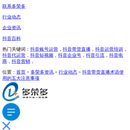
联系多荣多
行业动态
企业资讯
抖音百科
热门关键词：
抖音账号运营
，
抖音带货直播
，
抖音运营培训
，
抖音代运营
，
抖音短视频
，
抖音企业号
，
抖音引流
，
抖音电
商
，
抖音营销
，
位置：
首页
>
多荣多资讯
>
行业动态
>
抖音带货直播术语使
用的五大注意事项