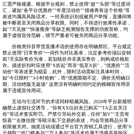
汇需严格规避。根据平台规则，禁止使用"超""头部"等过度词
汇，诸如"各平台优惠价""年度活动价""很难再有这个价格"等
表述均属高风险话术。一经系统识别或被用户举报，直播间将
被中断甚至关闭商品分享权限。同时，不得进行效果性承诺，
如"7天见效""快速瘦身"等缺乏检测报告支撑的功效宣称，均
属于虚假宣传范畴，情节严重者可被关闭商品分享功能。
价格类抖音带货直播术语的使用存在明确禁区。平台规定
禁止使用"日常售价"一词作为对比基准，法定参考价须以促销
前7天实际售价为准，若划线价并非真实售价，则构成价格欺
诈。描述折扣时应使用"X折起"而非"低至X折"，"优惠价""活
动价"等表述更为稳妥，此外，限时活动需标注具体时间，
如"今日限时""3小时抢购"，而“优惠限期不定、调价无明确日
期、活动绝版无返场” 这类没有明确时间约定的模糊宣传用语
属于违规宣传用词。
互动与引流环节的术语同样暗藏风险。2026年平台新规明
确禁止虚假社交诱导，"你有XX位好友已购买""TA正在关注
你"等话术查实即罚。严禁引导站外交易，任何"加V""主页有
惊喜""去微信搜"等暗示私下交易的表述，均会导致商品分享
权限被关闭。抽奖活动须通过平台官方营销工具进行，使用"0
元领取""低门槛参与""万人参与"等话术也属于违规高风险区