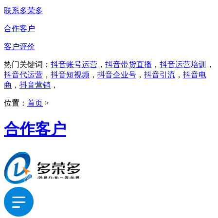
联系多荣多
合作客户
客户评价
热门关键词：
抖音账号运营
，
抖音带货直播
，
抖音运营培训
，
抖音代运营
，
抖音短视频
，
抖音企业号
，
抖音引流
，
抖音电
商
，
抖音营销
，
位置：
首页
>
合作客户